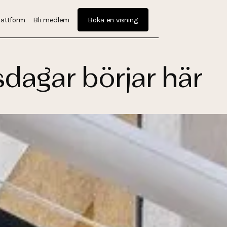
attform
Bli medlem
Boka en visning
dagar börjar här