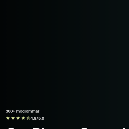
300+
medlemmar
4.8/5.0