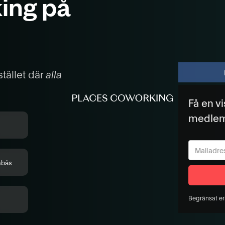
ing på
tället där
alla
Få en v
medle
nbås
Begränsat er