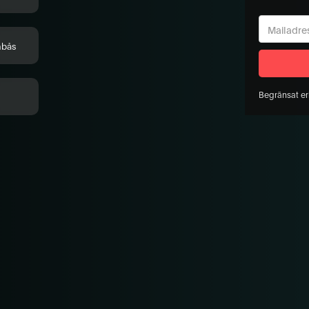
nbås
Begränsat er