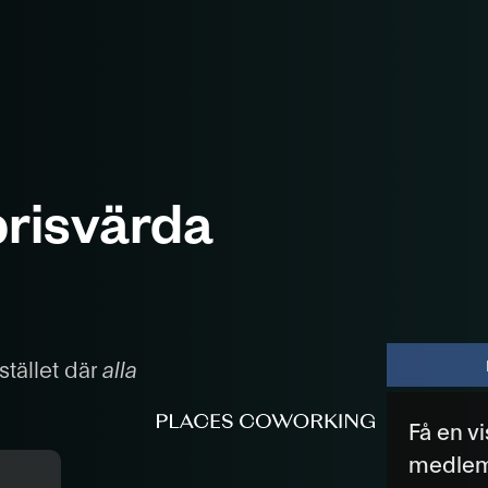
risvärda
tället där
alla
Få en v
medle