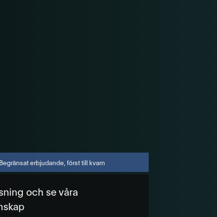
Begränsat erbjudande, först till kvarn
isning och se våra
mskap