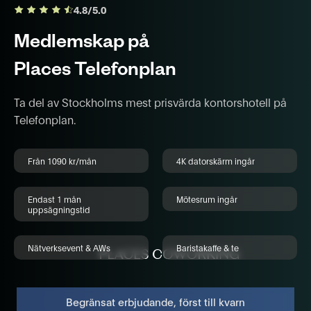
4.8/5.0
Medlemskap på
Places Telefonplan
Ta del av Stockholms mest prisvärda kontorshotell på
Telefonplan.
Från 1090 kr/mån
4K datorskärm ingår
Endast 1 mån
Mötesrum ingår
uppsägningstid
Nätverksevent & AWs
Baristakaffe & te
Begränsat erbjudande, först till kvarn