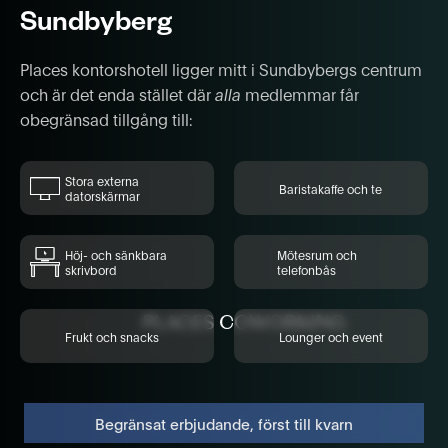
Sundbyberg
Places kontorshotell ligger mitt i Sundbybergs centrum
och är det enda stället där
alla
medlemmar får
obegränsad tillgång till:
Stora externa
Baristakaffe och te
datorskärmar
Höj- och sänkbara
Mötesrum och
skrivbord
telefonbås
Frukt och snacks
Lounger och event
Begränsat erbjudande, först till kvarn