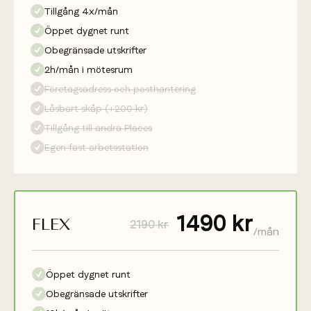
Tillgång 4x/mån
Öppet dygnet runt
Obegränsade utskrifter
2h/mån i mötesrum
Företagsadress och posthantering
Låsbart skåp (+200 kr)
Tillgång till andra Places
Egen fast arbetsstation
1490 kr
FLEX
2190 kr
/mån
Öppet dygnet runt
Obegränsade utskrifter