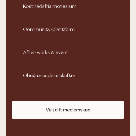
Kostnadsfria mötesrum
Community-plattform
After-works & event
Obegränsade utskrifter
Välj ditt medlemskap
"Jag är inte längre slut efter jobbet eftersom jag får
mer gjort på kortare tid
".
Elsa Baho
Bolagsjurist