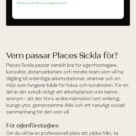
"Jag är inte längre slut efter jobbet eftersom jag får
mer gjort på kortare tid
".
Elsa Baho
Bolagsjurist
Medlem på Places Kungsholmen
Vem passar Places Sickla för?
Places Sickla passar särskilt bra för egenföretagare,
konsulter, distansarbetare och mindre team som vill ha
tillgång till ordentliga arbetsstationer, skärmar och en
miljö som fungerar både för fokus och kundmöten. För en
del är det också viktigt att arbetsplatsen inte känns
“Att börja jobba från Places är ett av de
bästa
anonym - att det finns andra människor runt omkring,
besluten
jag tagit för min karriär
."
lounge-ytor, gemensamma AWs och ett naturligt socialt
Alma Carsjö
Business Developer
sammanhang för den som vill.
Medlem på Places Östermalm
För egenföretagare
Om du vill ha en professionell plats att jobba från, ta