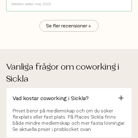
Medlem sedan maj 2025
Se fler recensioner
Jag har testat många coworking-alternativ, både i
Stockholm och utomlands, och Places är utan tvekan
min favorit. Riktiga skrivbord och stolar, skärmar,
Vanliga frågor om coworking i
mötesrum och samtalsbås.
Sickla
Alexander Werdi
5/5
16 feb 2026
Recension på Google
Vad kostar coworking i Sickla?
Fantastic co working space! Wonderful facilities, meeting
Priset beror på medlemskap och om du söker
rooms, and even after work events.
flexplats eller fast plats. På Places Sickla finns
både mindre medlemskap och mer fasta lösningar.
Cristina Palencia
5/5
Se aktuella priser i prisblocket ovan.
26 jan 2026
Recension på Google