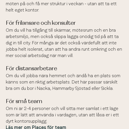
möten på och få mer struktur i veckan - utan att ta ett
helt eget kontor.
“Allt jag behöver för en bra arbetsdag, precis vid
För frilansare och konsulter
hemmet.”
Om du vill ha tillgång till skärmar, mötesrum och en bra
arbetsmiljö, men också slippa lägga onödig tid på att ta
Kian
Låtskrivare
Medlem på Places Telefonplan
dig in till city. För många är det också värdefullt att inte
jobba helt isolerat, utan att ha andra runt omkring och en
mer social arbetsdag när man vill.
För distansarbetare
Om du vill jobba nära hemmet och ändå ha en plats som
“Allt jag behöver för en bra arbetsdag, precis vid
känns som en riktig arbetsplats. Det här passar särskilt
hemmet.”
bra om du bor i Nacka, Hammarby Sjöstad eller Sickla.
Kian
Låtskrivare
För små team
Medlem på Places Telefonplan
Om ni är 2-4 personer och vill sitta mer samlat i ett läge
som är lätt att använda i vardagen, utan att låsa er i ett
dyrt kontorsupplägg.
Läs mer om Places för team