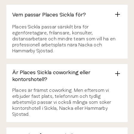
Vem passar Places Sickla för?
Community-känslan är jättebra. Det är lätt att trivas här
och lika lätt att få sitt jobb gjort varje dag. Har testat
Places Sickla passar särskilt bra för
flera coworking-ställen i Stockholm, men Places sticker ut
egenföretagare, frilansare, konsulter,
genom att vara både personligt och väldigt proffsigt.
distansarbetare och mindre team som vill ha en
professionell arbetsplats nära Nacka och
Chris Pettersson
5/5
C
Hammarby Sjöstad.
10 dec 2025
Recension på Google
Är Places Sickla coworking eller
kontorshotell?
Places är främst coworking. Men eftersom vi
erbjuder fast plats, telefonrum och tydlig
arbetsmiljö passar vi också många som söker
kontorshotell i Sickla, Nacka eller Hammarby
Sjöstad.