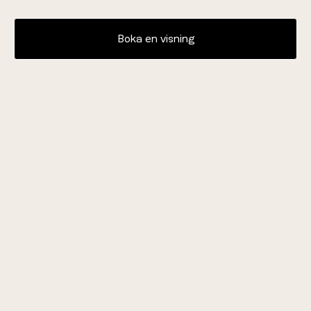
"Sitter inte längre ensam hemma dagen ut, har
Boka en visning
redan
träffat flera nya
branschkollegor!"
Robert Tarzi
Ekonomikonsult
Medlem på Places Sickla