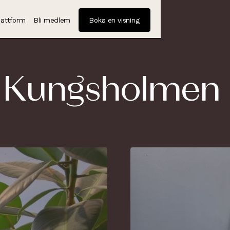
attform
Bli medlem
Boka en visning
å Kungsholmen