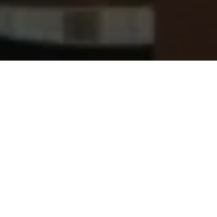
Varför 200+ i Hägersten och Telefonplan jobbar
från Places
Nära hemmet
Places öppnar upp i bostadsområden i anslutning till
träning och handel så du kan få allt du behöver - inom
gångavstånd.