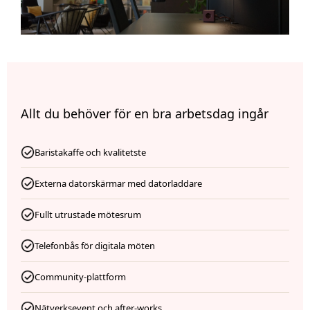
Allt du behöver för en bra arbetsdag ingår
Baristakaffe och kvalitetste
Externa datorskärmar med datorladdare
Fullt utrustade mötesrum
Telefonbås för digitala möten
Community-plattform
Nätverksevent och after-works