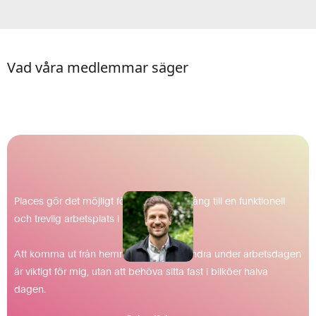
Vad våra medlemmar säger
Places gör det möjligt för mig att få tillgång till en funktionell
och trevlig arbetsplats i mitt närområde.
Att komma ut från hemmet och träffa andra under arbetsdagen
är viktigt för mig, utan att behöva sitta fast i bilköer halva
dagen.