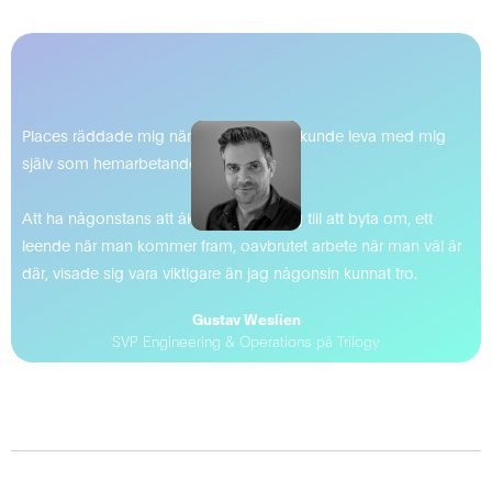
Places räddade mig när jag inte längre kunde leva med mig
själv som hemarbetande.
Att ha någonstans att åka, en anledning till att byta om, ett
leende när man kommer fram, oavbrutet arbete när man väl är
där, visade sig vara viktigare än jag någonsin kunnat tro.
Gustav Weslien
SVP Engineering & Operations på Trilogy