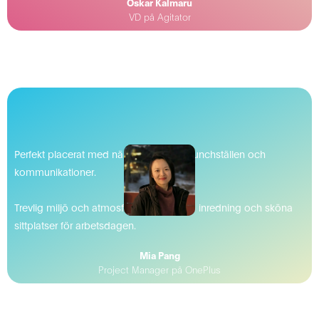
Oskar Kalmaru
VD på Agitator
Perfekt placerat med närhet till många lunchställen och
kommunikationer.
Trevlig miljö och atmosfär med modern inredning och sköna
sittplatser för arbetsdagen.
Mia Pang
Project Manager på OnePlus