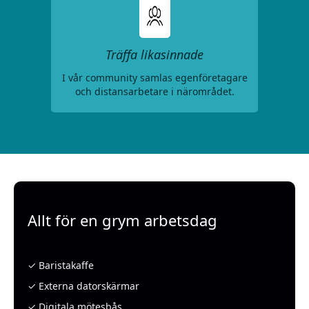
Träffa likasinnade
I vår community samlas egenföretagare
och distansarbetare i närområdet.
Allt för en grym arbetsdag
✓ Baristakaffe
✓ Externa datorskärmar
✓ Digitala mötesbås