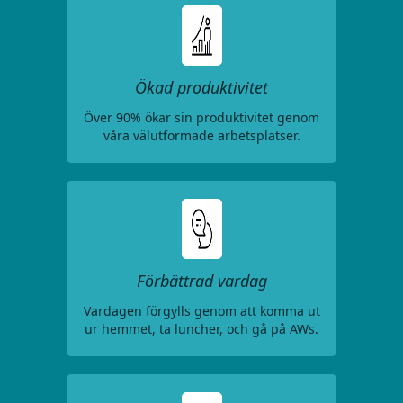
Ökad produktivitet
Över 90% ökar sin produktivitet genom
våra välutformade arbetsplatser.
Förbättrad vardag
Vardagen förgylls genom att komma ut
ur hemmet, ta luncher, och gå på AWs.