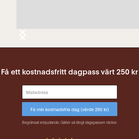
Få ett kostnadsfritt dagpass värt 250 kr
Begränsat erbjudande. Gäller så långt dagspassen räcker.