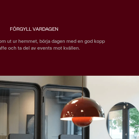
FÖRGYLL VARDAGEN
om ut ur hemmet, börja dagen med en god kopp
affe och ta del av events mot kvällen.
 jag inte längre kunde leva med
etande. Att komma ut från hemmet
P