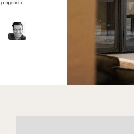
ag någonsin
och träffa andra under 
givande, utan att behöva
Siri Hansén, Konsult på Ra