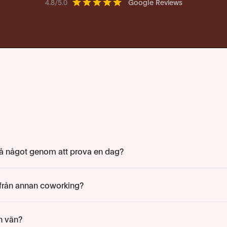
4.8/5.0
Google Reviews
på något genom att prova en dag?
s från annan coworking?
n vän?