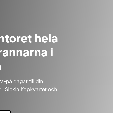
toret hela
annarna i
a
va-på dagar till din
 i Sickla Köpkvarter och