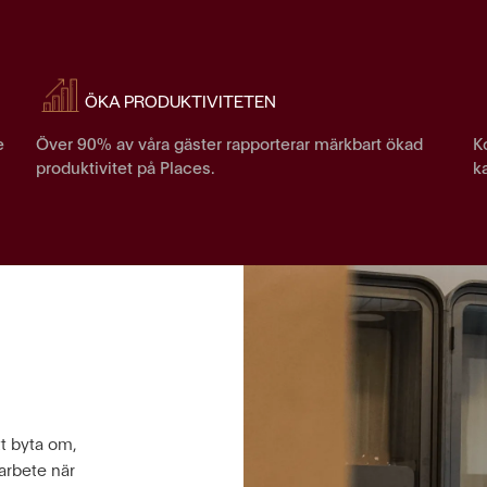
ÖKA PRODUKTIVITETEN
e
Över 90% av våra gäster rapporterar märkbart ökad
K
produktivitet på Places.
k
tt byta om,
Places räddade mig när
arbete när
mig själv som hemarb