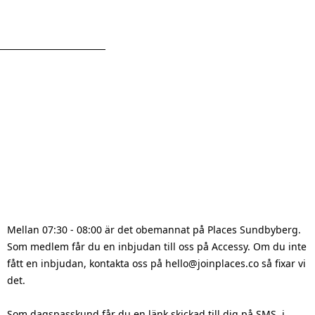
Hur du kommer in på Places
Mellan 07:30 - 08:00 är det obemannat på Places Sundbyberg.
Som medlem får du en inbjudan till oss på Accessy. Om du inte
fått en inbjudan, kontakta oss på hello@joinplaces.co så fixar vi
det.
Som dagspasskund får du en länk skickad till dig på SMS, i