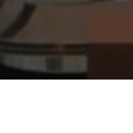
Träffa likasinnade
Bli inspirerad och bygg ditt nätverk bland likasinnade
distansarbetare och egenföretagare.