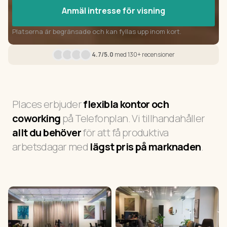
Anmäl intresse för visning
Platserna är begränsade och kan fyllas upp inom kort.
4.7/5.0
med 130+ recensioner
Places erbjuder
flexibla kontor och
coworking
på Telefonplan. Vi tillhandahåller
allt du behöver
för att få produktiva
arbetsdagar med
lägst pris på marknaden
.