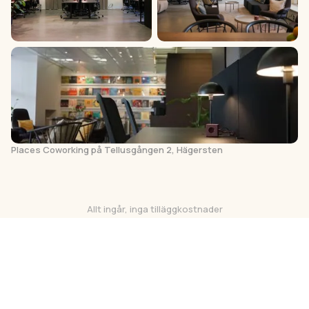
Places Coworking på Tellusgången 2, Hägersten
Allt ingår, inga tilläggkostnader
Vare sig du hyr kontorsrum eller flexplats
ingår:
Kanske det bästa
jobbkaffet
i stan