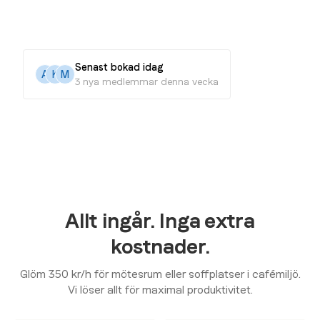
Senast bokad idag
A
K
M
3 nya medlemmar denna vecka
Allt ingår. Inga extra
kostnader.
Glöm 350 kr/h för mötesrum eller soffplatser i cafémiljö.
Vi löser allt för maximal produktivitet.