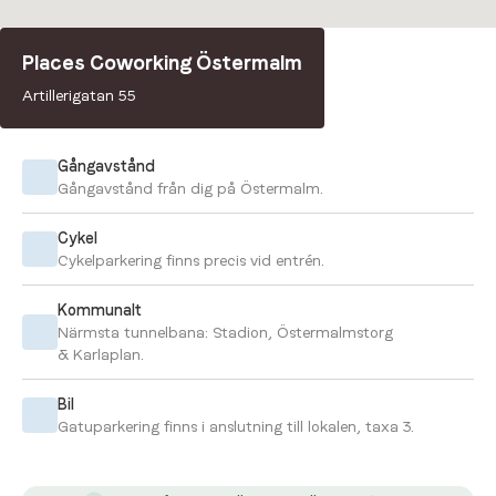
Places Coworking Östermalm
Så tar du dig hit
Artillerigatan 55
Gångavstånd
Gångavstånd från dig på Östermalm.
Cykel
Cykelparkering finns precis vid entrén.
Kommunalt
Närmsta tunnelbana: Stadion, Östermalmstorg
& Karlaplan.
Bil
Gatuparkering finns i anslutning till lokalen, taxa 3.