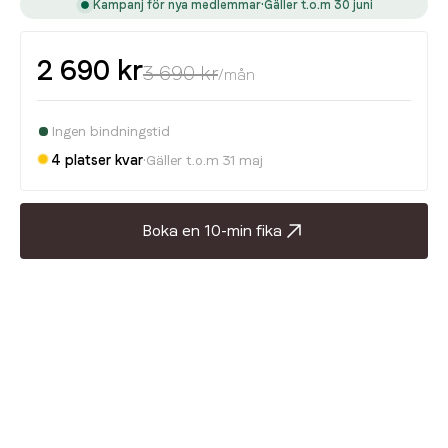
Kampanj för nya medlemmar
•
Gäller t.o.m 30 juni
2 690 kr
3 690 kr
/mån
Ingen bindningstid
4 platser kvar
•
Gäller t.o.m 31 maj
Boka en 10-min fika