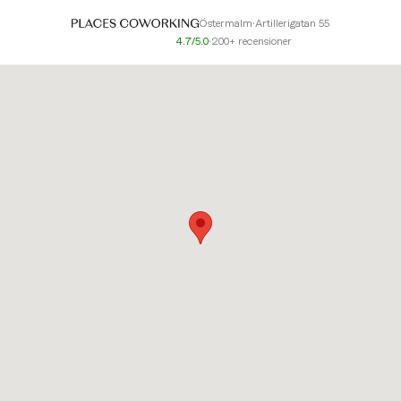
Östermalm
•
Artillerigatan 55
4.7/5.0
•
200+ recensioner