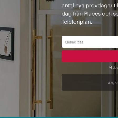
antal nya provdagar ti
dag från Places och s
Telefonplan.
Vi del
4.8/5.