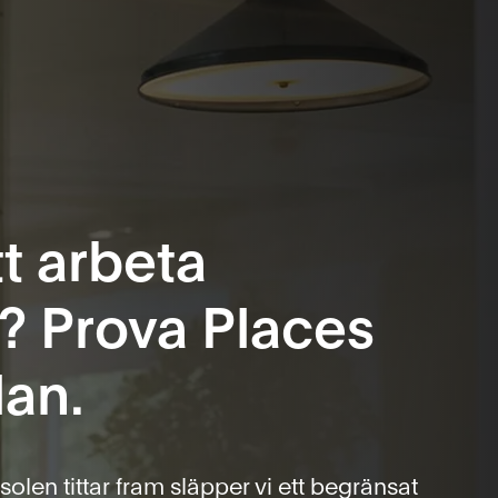
tt arbeta
? Prova Places
lan.
olen tittar fram släpper vi ett begränsat