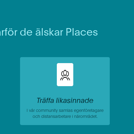
rför de älskar Places
Träffa likasinnade
I vår community samlas egenföretagare
och distansarbetare i närområdet.