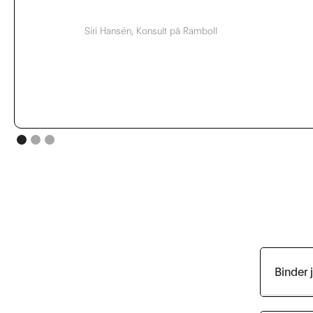
Siri Hansén, Konsult på Ramboll
Binder