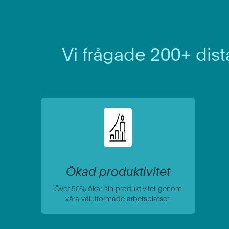
Vi frågade 200+ dist
Ökad produktivitet
Över 90% ökar sin produktivitet genom
våra välutformade arbetsplatser.