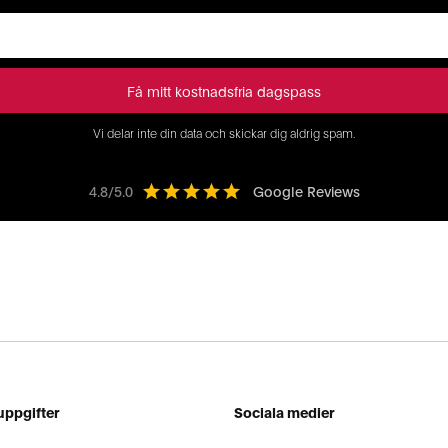
Vi delar inte din data och skickar dig aldrig spam.
4.8/5.0
Google Reviews
uppgifter
Sociala medier