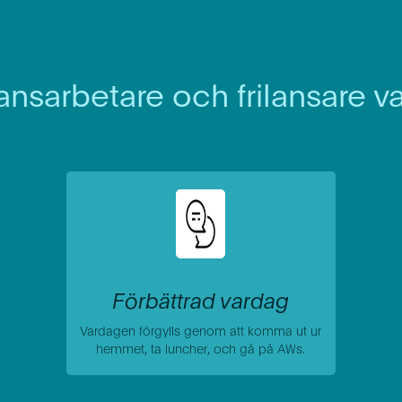
ansarbetare och frilansare va
Förbättrad vardag
Vardagen förgylls genom att komma ut ur
hemmet, ta luncher, och gå på AWs.