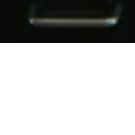
Allt du behöver för en
produktiv arbetsdag, i
Sickla köpkvarter
Från privata Zoom-bås och bekväma arbetsplatser till
professionella skrivare och supersnabbt wi-fi, vi har allt du