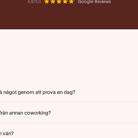
4.8/5.0
Google Reviews
på något genom att prova en dag?
s från annan coworking?
n vän?