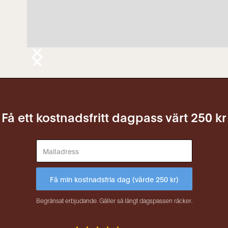
Få ett kostnadsfritt dagpass värt 250 kr
Begränsat erbjudande. Gäller så långt dagspassen räcker.