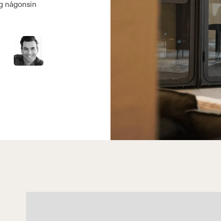
ag någonsin
och träffa andra under 
givande, utan att behöva
Siri Hansén, Konsult på Ra