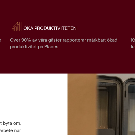
ÖKA PRODUKTIVITETEN
e
Över 90% av våra gäster rapporterar märkbart ökad
K
produktivitet på Places.
k
tt byta om,
Places räddade mig när
arbete när
mig själv som hemarb