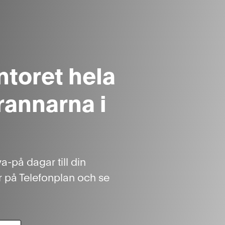
toret hela
annarna i
va-på dagar till din
 på Telefonplan och se