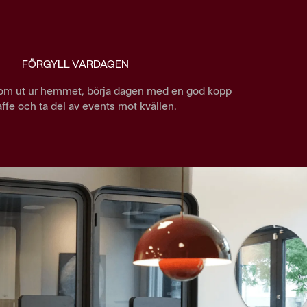
FÖRGYLL VARDAGEN
om ut ur hemmet, börja dagen med en god kopp
affe och ta del av events mot kvällen.
 jag inte längre kunde leva med
etande. Att komma ut från hemmet
P