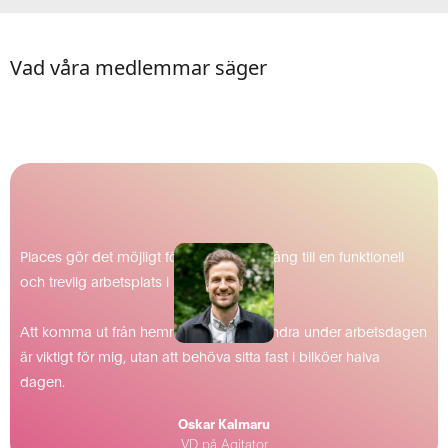
Vad våra medlemmar säger
Places gör det möjligt för mig att få tillgång till en funktionell
och trevlig arbetsplats i mitt närområde.
Att komma ut från hemmet och träffa andra under arbetsdagen
är viktigt för mig, utan att behöva sitta fast i bilköer halva
dagen.
Oskar Kalmaru
VD på Agitator