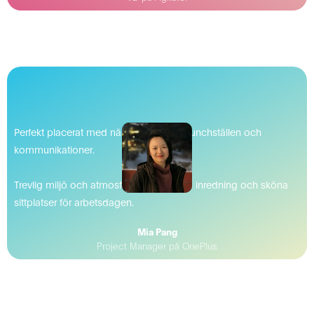
Perfekt placerat med närhet till många lunchställen och
kommunikationer.
Trevlig miljö och atmosfär med modern inredning och sköna
sittplatser för arbetsdagen.
Mia Pang
Project Manager på OnePlus