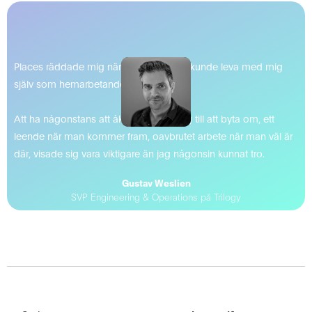
Places räddade mig när jag inte längre kunde leva med mig
själv som hemarbetande.
Att ha någonstans att åka, en anledning till att byta om, ett
leende när man kommer fram, oavbrutet arbete när man väl är
där, visade sig vara viktigare än jag någonsin kunnat tro.
Gustav Weslien
SVP Engineering & Operations på Trilogy