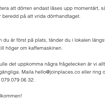
tera att dörren endast låses upp momentärt, s
r beredd på att vrida dörrhandtaget.
 du är först på plats, tänder du i lokalen längs
 till höger om kaffemaskinen.
ulle det uppkomma några frågetecken är vi allt
llgängliga. Maila hello@joinplaces.co eller ring 
 079 079 06 32.
lkommen!