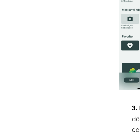
3.
dö
o