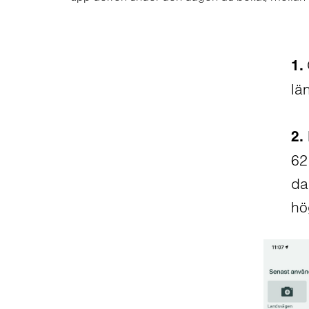
1.
lä
2.
62
da
hö