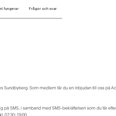
et fungerar
Frågor och svar
Hur du kommer in på Place
s Sundbyberg. Som medlem får du en inbjudan till oss på Acc
ig på SMS, i samband med SMS-bekräftelsen som du får efter a
l. 07:30-19:00.