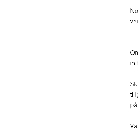
No
va
Om
in
Sk
ti
på
Vä