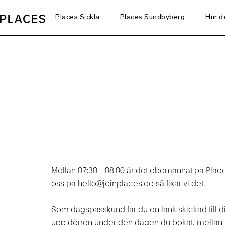
Places Sickla
Places Sundbyberg
Hur d
Mellan 07:30 - 08:00 är det obemannat på Place
oss på hello@joinplaces.co så fixar vi det.
Som dagspasskund får du en länk skickad till d
upp dörren under den dagen du bokat, mellan k