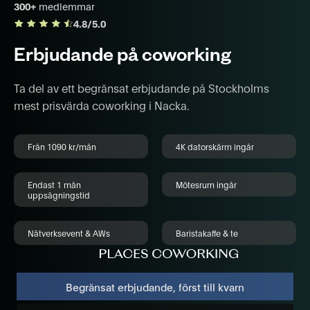
300+
medlemmar
4.8/5.0
Erbjudande på coworking
Ta del av ett begränsat erbjudande på Stockholms
mest prisvärda coworking i Nacka.
Från 1090 kr/mån
4K datorskärm ingår
Endast 1 mån
Mötesrum ingår
uppsägningstid
Nätverksevent & AWs
Baristakaffe & te
Begränsat erbjudande, först till kvarn