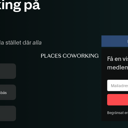
ing på
 stället där
alla
Få en v
medle
nbås
Begränsat er