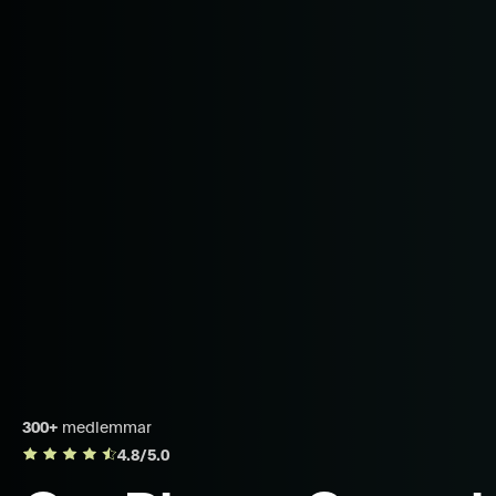
300+
medlemmar
4.8/5.0