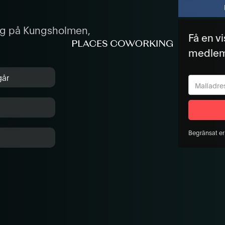
ing på Kungsholmen,
Få en v
medle
går
Begränsat er