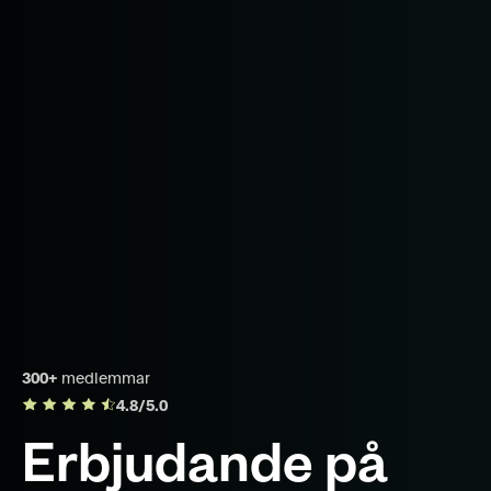
300+
medlemmar
4.8/5.0
Erbjudande på