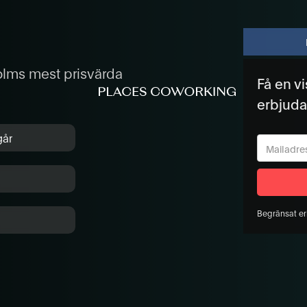
olms mest prisvärda
Få en vi
erbjud
går
Begränsat er