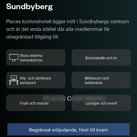
Sundbyberg
Places kontorshotell ligger mitt i Sundbybergs centrum
och är det enda stället där
alla
medlemmar får
obegränsad tillgång till:
Stora externa
Baristakaffe och te
datorskärmar
Höj- och sänkbara
Mötesrum och
skrivbord
telefonbås
Frukt och snacks
Lounger och event
Begränsat erbjudande, först till kvarn