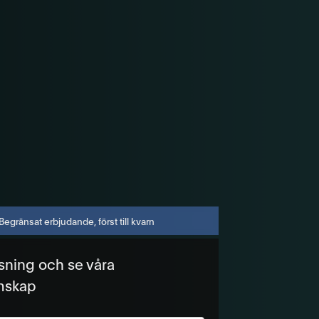
Begränsat erbjudande, först till kvarn
isning och se våra
mskap