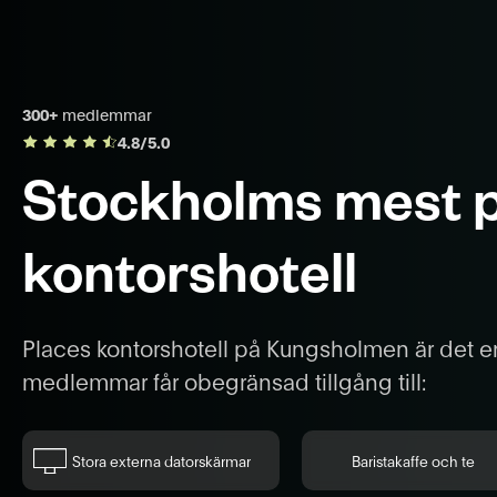
300+
medlemmar
4.8/5.0
Stockholms mest p
kontorshotell
Places kontorshotell på Kungsholmen är det en
medlemmar får obegränsad tillgång till:
Stora externa datorskärmar
Baristakaffe och te