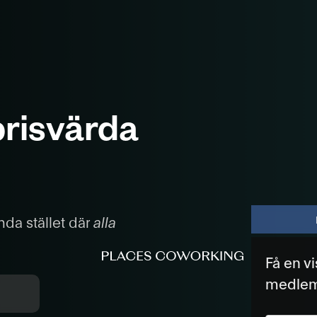
risvärda
da stället där
alla
Få en v
medle