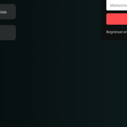
nbås
Begränsat er