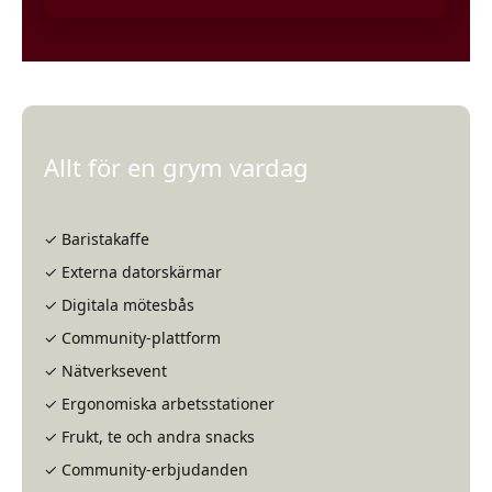
Hanna, VD
Siri Hansén,
på Fairlo
Konsult på
Ramboll
Allt för en grym vardag
✓ Baristakaffe
✓ Externa datorskärmar
✓ Digitala mötesbås
✓ Community-plattform
✓ Nätverksevent
✓ Ergonomiska arbetsstationer
✓ Frukt, te och andra snacks
✓ Community-erbjudanden