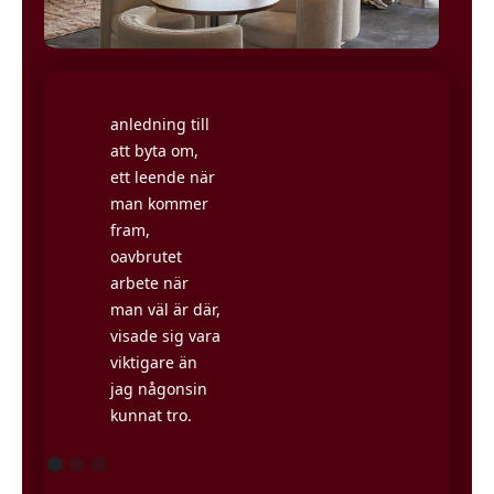
Places räddade
mig när jag
Att ha
inte längre
någonstans
kunde leva
att åka, en
med mig själv
anledning till
som
att byta om,
hemarbetande.
ett leende när
Att komma ut
man kommer
från hemmet
fram,
och träffa
oavbrutet
andra under
arbete när
arbetsdagen
man väl är där,
har varit
visade sig vara
väldigt
viktigare än
givande, utan
jag någonsin
att behöva sitta
kunnat tro.
fast i bilköer
halva dagen.
Jimmy