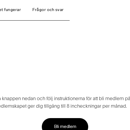
et fungerar
Frågor och svar
htmedlemskap på Places Si
å knappen nedan och följ instruktionerna för att bli medlem på
dlemskapet ger dig tillgång till 8 incheckningar per månad.
Bli medlem