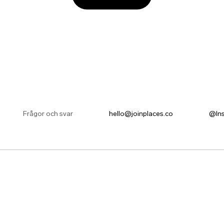
Frågor och svar
hello@joinplaces.co
@In