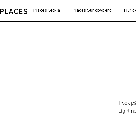
Places Sickla
Places Sundbyberg
Hur d
Lig
Tryck p
Lightme