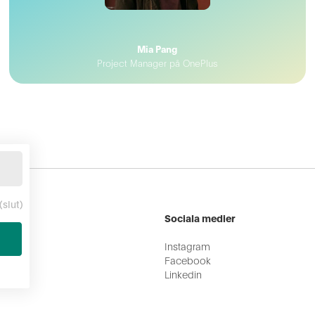
Mia Pang
Project Manager på OnePlus
(slut)
ter
Sociala medier
es.co
Instagram
 32
Facebook
Linkedin