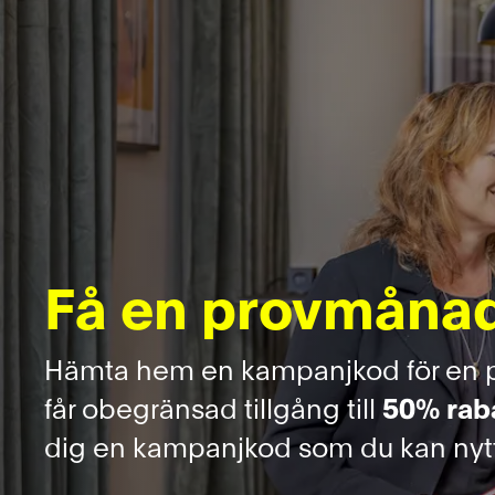
Få en provmånad
Hämta hem en kampanjkod för en p
får obegränsad tillgång till
50% raba
dig en kampanjkod som du kan nyttja