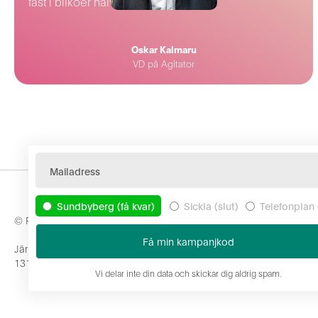
fast i bilköer halva dagen.
Oskar Kalmaru
VD på Agitator
Sundbyberg (få kvar)
Sickla (slut)
Telefonplan 
© Places AB
Kontaktuppgif
Järnvägsgatan 30
hello@joinplac
131 54 Nacka
+46 79 079 06
Vi delar inte din data och skickar dig aldrig spam.