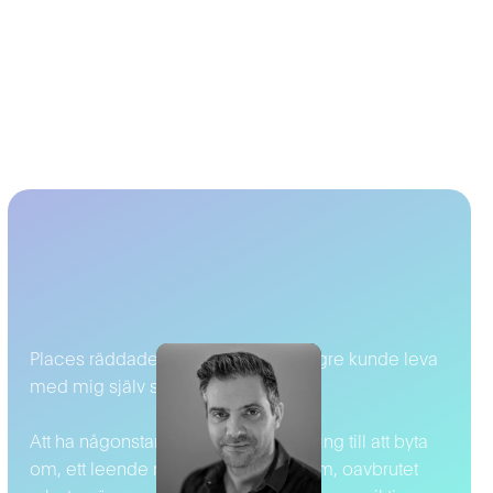
Places räddade mig när jag inte längre kunde leva
med mig själv som hemarbetande.
Att ha någonstans att åka, en anledning till att byta
om, ett leende när man kommer fram, oavbrutet