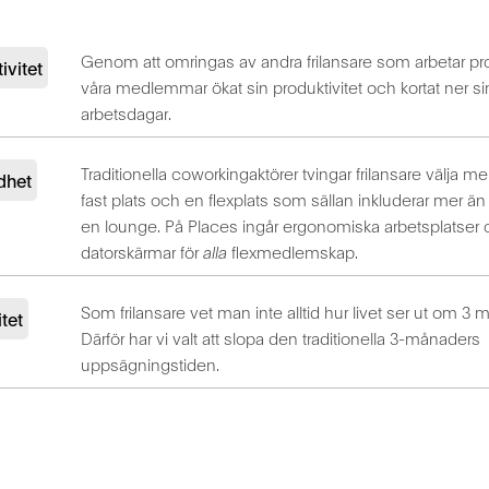
Genom att omringas av andra frilansare som arbetar pro
ivitet
våra medlemmar ökat sin produktivitet och kortat ner si
arbetsdagar.
Traditionella coworkingaktörer tvingar frilansare välja me
rdhet
fast plats och en flexplats som sällan inkluderar mer än ti
en lounge. På Places ingår ergonomiska arbetsplatser 
datorskärmar för
alla
flexmedlemskap.
Som frilansare vet man inte alltid hur livet ser ut om 3 
itet
Därför har vi valt att slopa den traditionella 3-månaders
uppsägningstiden.