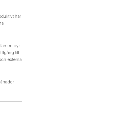
duktivt har
na
llan en dyr
llgång till
och externa
månader.