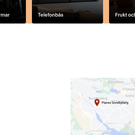
rmar
Telefonbås
Frukt oc