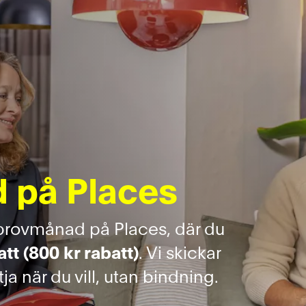
 på Places
rovmånad på Places, där du
tt (800 kr rabatt)
. Vi skickar
 när du vill, utan bindning.