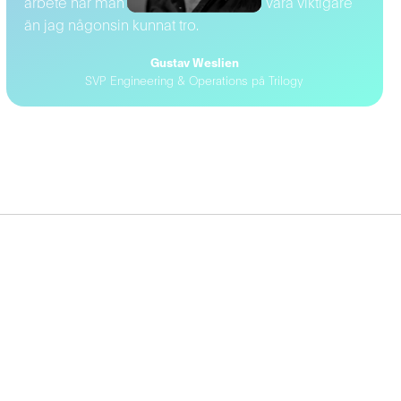
arbete när man väl är där, visade sig vara viktigare
än jag någonsin kunnat tro.
Gustav Weslien
SVP Engineering & Operations på Trilogy