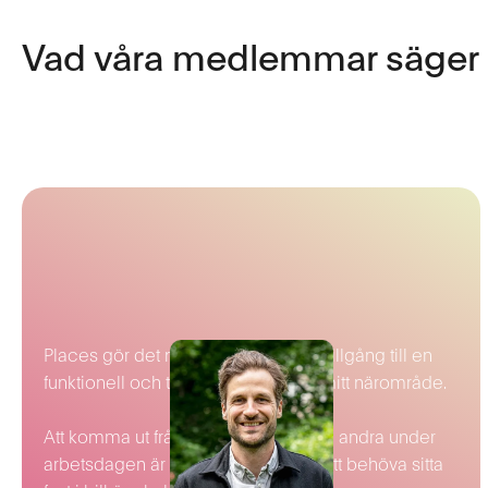
Vad våra medlemmar säger
Places gör det möjligt för mig att få tillgång till en
funktionell och trevlig arbetsplats i mitt närområde.
Att komma ut från hemmet och träffa andra under
arbetsdagen är viktigt för mig, utan att behöva sitta