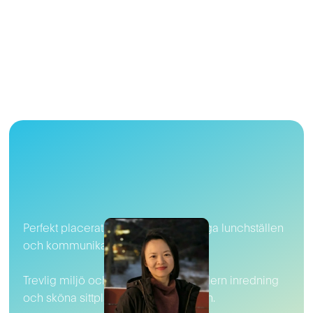
Perfekt placerat med närhet till många lunchställen
och kommunikationer.
Trevlig miljö och atmosfär med modern inredning
och sköna sittplatser för arbetsdagen.