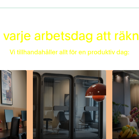
 varje arbetsdag att räk
Vi tillhandahåller allt för en produktiv dag: