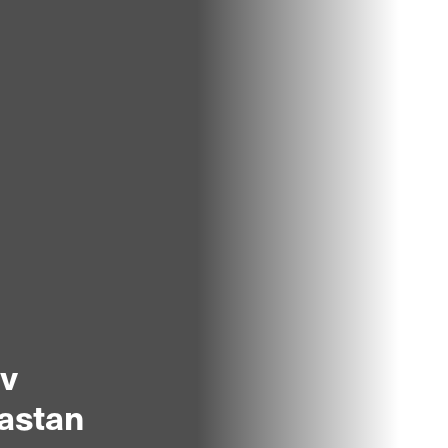
v
astan