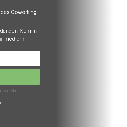
laces Coworking
bjudanden. Kom in
blir medlem.
rna räcker
s