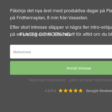
Påbörja det nya året med produktiva dagar på P
på Fridhemsplan, 8 min från Vasastan.
Efter stort intresse släpper vi några fler intro-er
på en visning och få 30% rabatt för alltid om du 
Begränsat erbjudande - gäller så långt rabattkode
4.8/5.0
Google Review