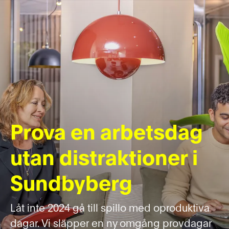
Prova en arbetsdag
utan distraktioner i
Sundbyberg
Låt inte 2024 gå till spillo med oproduktiva
dagar. Vi släpper en ny omgång provdagar