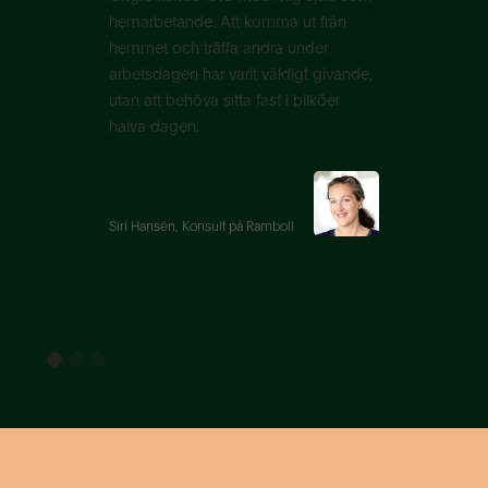
hemarbetande. Att komma ut från
hemmet och träffa andra under
arbetsdagen har varit väldigt givande,
utan att behöva sitta fast i bilköer
halva dagen.
Siri Hansén, Konsult på Ramboll