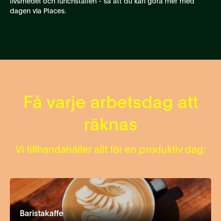
livsmedel och lunchställen - så att du kan göra mer med
dagen via Places.
Få varje arbetsdag att
räknas
Vi tillhandahåller allt för en produktiv dag:
Baristakaffe