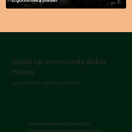
Varför vår community älskar
Places
Och varför du också kommer det
Places räddade mig när jag inte
längre kunde leva med mig själv som