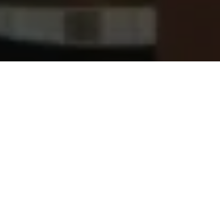
Varför 200+ i Hägersten och Telefonplan jobbar
från Places
Nära hemmet
Places öppnar upp i bostadsområden i anslutning till
träning och handel så du kan få allt du behöver - inom
gångavstånd.