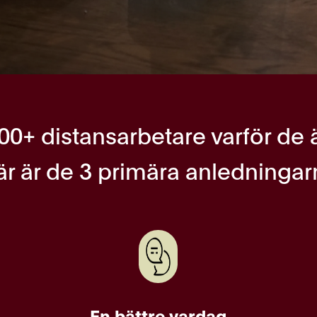
00+ distansarbetare varför de 
är är de 3 primära anledningar
En bättre vardag