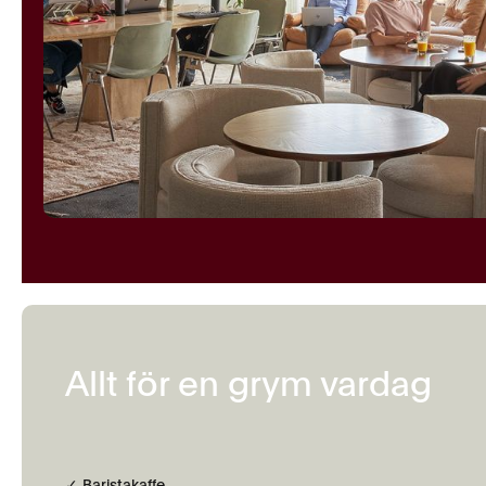
Allt för en grym vardag
✓ Baristakaffe