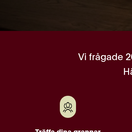
Vi frågade 2
H
Träffa dina grannar