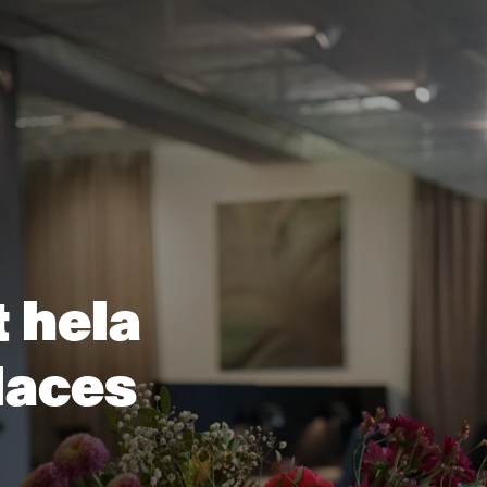
 hela
laces