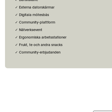
✓ Externa datorskärmar
✓ Digitala mötesbås
✓ Community-plattform
✓ Nätverksevent
✓ Ergonomiska arbetsstationer
✓ Frukt, te och andra snacks
✓ Community-erbjudanden