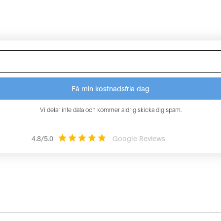
 Sundbyberg ligger i Sundbybergs centrum, på Landsvägen 6
Vi delar inte data och kommer aldrig skicka dig spam.
4.8/5.0
Google Reviews