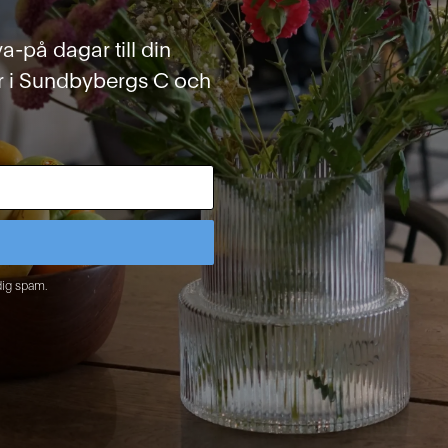
va-på dagar till din
r i Sundbybergs C och
dig spam.