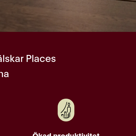
älskar Places
na
Ökad produktivitet