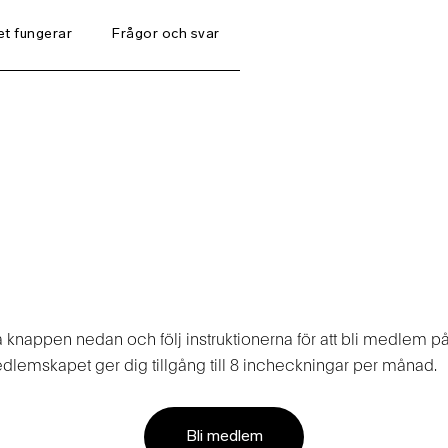
et fungerar
Frågor och svar
htmedlemskap på Places Si
å knappen nedan och följ instruktionerna för att bli medlem på
dlemskapet ger dig tillgång till 8 incheckningar per månad.
Bli medlem