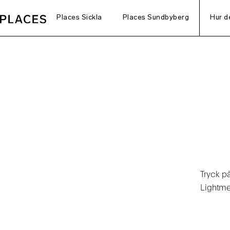
Places Sickla
Places Sundbyberg
Hur d
Lig
Tryck p
Lightme