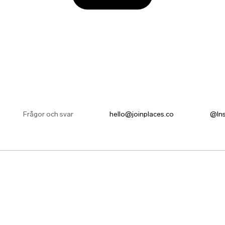
Frågor och svar
hello@joinplaces.co
@In